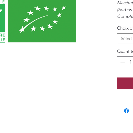
Macérat
(Sorbus 
Complém
plantes 
Choix d
Sélect
Quantit