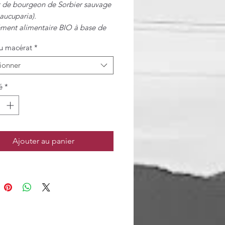
 de bourgeon de Sorbier sauvage
aucuparia).
ent alimentaire BIO à base de
fraîches.
u macérat
*
ionner
é
*
Ajouter au panier