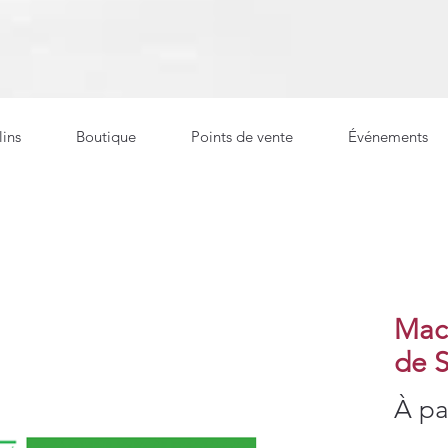
ins
Boutique
Points de vente
Événements
Mac
de S
À pa